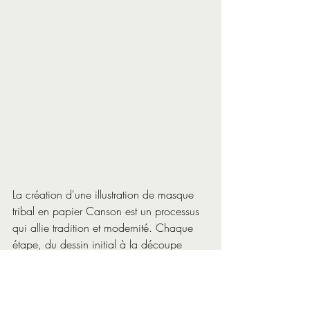
La création d'une illustration de masque 
tribal en papier Canson est un processus 
qui allie tradition et modernité. Chaque 
étape, du dessin initial à la découpe 
finale, requiert talent, patience et 
précision. En vous dévoilant les coulisses 
de mon processus artisanal, je souhaite 