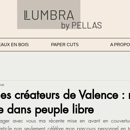
by PELLAS
EAUX EN BOIS
PAPER CUTS
A PROPO
ure
s créateurs de Valence :
e dans peuple libre
rtager avec vous ma récente mise en avant en couvertu
 article non seulement célèbre mon parcours personnel en ta