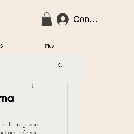
Connexion
S
Plus
 ma
re du magazine 
nt que créatrice 