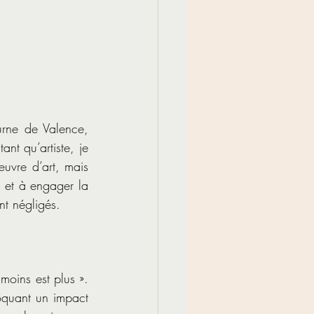
urne de Valence, 
nt qu’artiste, je 
vre d’art, mais 
 et à engager la 
t négligés.
oins est plus ». 
oquant un impact 