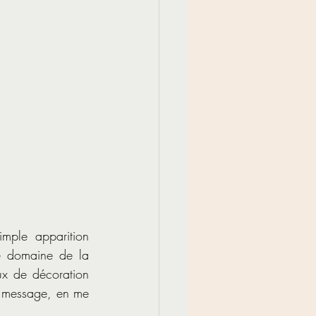
mple apparition 
e domaine de la 
ux de décoration 
et message, en me 