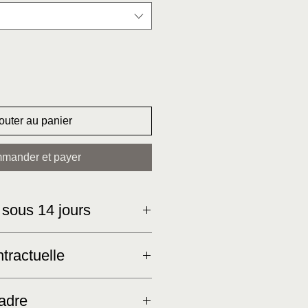
outer au panier
mander et payer
 sous 14 jours
tractuelle
s images sont fournies à titre
adre
Mes produits étant fabriqués à la