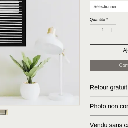
Sélectionner
Quantité
*
Aj
Com
Retour gratuit
Photo non con
Veuillez noter que le
Vendu sans c
indicatif seulement. 