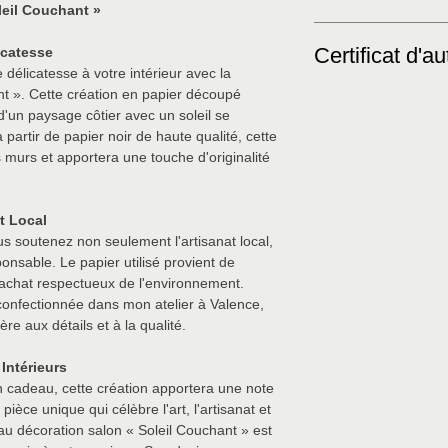
main sur commande, 
leil Couchant »
couleurs et les détail
L’idéal est d’utiliser
leur charme unique. D
Certificat d'au
icatesse
classique avec un fon
peuvent varier légèr
délicatesse à votre intérieur avec la
valeur l’œuvre.
nt ». Cette création en papier découpé
Ce produit est livré a
'un paysage côtier avec un soleil se
garantissant la proven
 partir de papier noir de haute qualité, cette
création exclusive.
s murs et apportera une touche d'originalité
t Local
ous soutenez non seulement l'artisanat local,
nsable. Le papier utilisé provient de
 achat respectueux de l'environnement.
onfectionnée dans mon atelier à Valence,
re aux détails et à la qualité.
Intérieurs
cadeau, cette création apportera une note
 pièce unique qui célèbre l'art, l'artisanat et
u décoration salon « Soleil Couchant » est