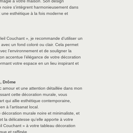
e magie à votre maison. Son design
le noire s'intègrent harmonieusement dans
ant une esthétique à la fois moderne et
leil Couchant », je recommande d’utiliser un
 avec un fond coloré ou clair. Cela permet
vec l’environnement et de souligner la
ion accentue l’élégance de votre décoration
ormant votre espace en un lieu inspirant et
e, Drôme
c amour et une attention détaillée dans mon
issant cette décoration murale, vous
rt qui allie esthétique contemporaine,
n à l'artisanat local.
 décoration murale noire et minimaliste, et
et la délicatesse qu’elle apporte à votre
il Couchant » à votre tableau décoration
ue et raffinée.