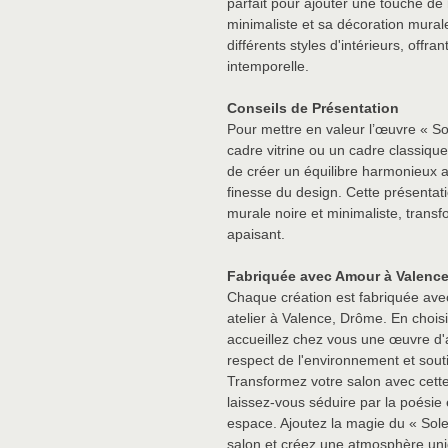
parfait pour ajouter une touche d
minimaliste et sa décoration mura
différents styles d'intérieurs, offr
intemporelle.
Conseils de Présentation
Pour mettre en valeur l’œuvre « So
cadre vitrine ou un cadre classique
de créer un équilibre harmonieux a
finesse du design. Cette présentat
murale noire et minimaliste, transf
apaisant.
Fabriquée avec Amour à Valenc
Chaque création est fabriquée ave
atelier à Valence, Drôme. En chois
accueillez chez vous une œuvre d'a
respect de l'environnement et soutie
Transformez votre salon avec cette
laissez-vous séduire par la poésie 
espace. Ajoutez la magie du « Sole
salon et créez une atmosphère uniq