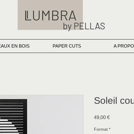
by PELLAS
EAUX EN BOIS
PAPER CUTS
A PROPO
Soleil co
Prix
49,00 €
Format
*