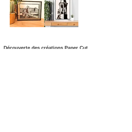
-
-
Valence
Romans
Collégiale
Bonhomme
Saint
Jacquemart
Barnard
-
-
Romans
Romans
Découverte des créations Paper Cut
Découvrez mes créations Paper Cut réalisés à
partir de dessins originaux. Chaque dessin est
produit en très petites séries, garantissant
l’exclusivité et la singularité de chaque pièce.
Le jeu d'ombres et de lumière créent des
effets de profondeur uniques, qui évoluent
selon l’éclairage et l’angle de vue.
Technique et matériaux
Le Paper Cut consiste à découper le papier
pour donner vie à des illustrations ou des
formes abstraites. Chaque création
commence par un dessin original, puis est