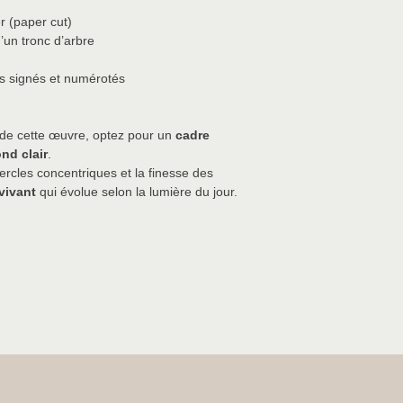
r (paper cut)
d’un tronc d’arbre
s signés et numérotés
e de cette œuvre, optez pour un
cadre
ond clair
.
ercles concentriques et la finesse des
vivant
qui évolue selon la lumière du jour.