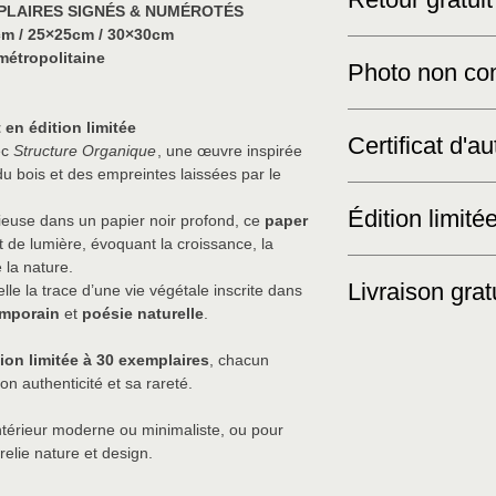
MPLAIRES SIGNÉS & NUMÉROTÉS
valeur l’œuvre.
cm / 25×25cm / 30×30cm
métropolitaine
Photo non con
Veuillez noter que le
en édition limitée
Certificat d'au
indicatif seulement. 
ec
Structure Organique
, une œuvre inspirée
main sur commande, 
du bois et des empreintes laissées par le
couleurs et les détail
Ce produit est livré a
leur charme unique. D
Édition limité
garantissant la proven
euse dans un papier noir profond, ce
paper
peuvent varier légèr
création exclusive.
t de lumière, évoquant la croissance, la
Édition limitée : 30 
 la nature.
Livraison grat
le la trace d’une vie végétale inscrite dans
mporain
et
poésie naturelle
.
tion limitée à 30 exemplaires
, chacun
on authenticité et sa rareté.
ntérieur moderne ou minimaliste, ou pour
relie nature et design.