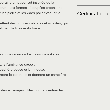
poraine en paper cut inspirée de la
 fleurs. Les formes découpées créent une
Veuillez noter que le
Certificat d'au
les pleins et les vides pour évoquer la
indicatif seulement. 
main sur commande, 
ettent des ombres délicates et vivantes, qui
couleurs et les détail
Ce produit est livré a
bliment la finesse du tracé.
leur charme unique. D
garantissant la proven
peuvent varier légèr
création exclusive.
 vitrine ou un cadre classique est idéal.
ans l’ambiance créée :
mosphère douce et lumineuse,
rcera le contraste et donnera un caractère
des éclairages ciblés pour accentuer les