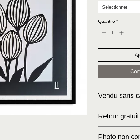
Sélectionner
Quantité
*
Aj
Com
Vendu sans c
L’idéal est d’utiliser
Retour gratuit
classique avec un fon
valeur l’œuvre.
Photo non con