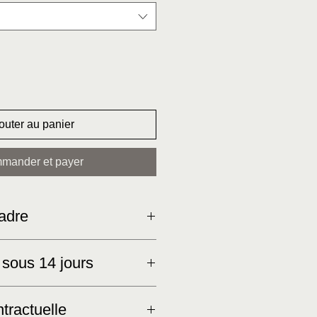
outer au panier
mander et payer
adre
 un cadre vitrine ou un cadre
 sous 14 jours
d coloré ou clair pour mettre en
tractuelle